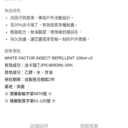
ATM付款
商品特色
白因子防蚊液，專為戶外活動設計。
運送方式
含20%派卡瑞丁，有效抵禦多種蚊蟲。
宅配(本島)
輕盈配方，無油膩感，使用後舒適自在。
每筆NT$100，滿NT$1,500(含以上)免運費
持久防護，讓您盡情享受每一刻的戶外樂趣。
宅配(離島)
銷售重點
每筆NT$350
WHITE FACTOR INSECT REPELLENT 100ml x3
有效成分：派卡瑞丁(PICARIDIN) 20%
其他成分：乙醇、水、甘油
保存期限：自製造日期起2年
產地：英國
※ 環署衛輸字第0870號 ※
※ 環藥販賣字第01-120號 ※
詳細說明
相關推薦